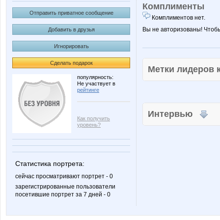
Комплименты
Отправить приватное сообщение
Комплиментов нет.
Вы не авторизованы! Чтоб
Добавить в друзья
Игнорировать
Сделать подарок
Метки лидеров
популярность:
Не участвует в
рейтинге
Интервью
Как получить
уровень?
Статистика портрета:
сейчас просматривают портрет - 0
зарегистрированные пользователи
посетившие портрет за 7 дней - 0